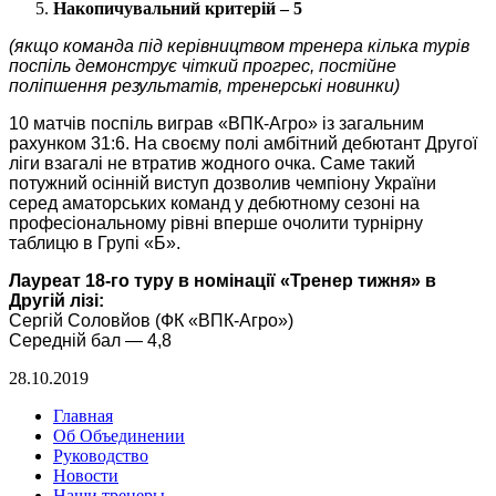
Накопичувальний критерій – 5
(якщо команда під керівництвом тренера кілька турів
поспіль демонструє чіткий прогрес, постійне
поліпшення результатів, тренерські новинки)
10 матчів поспіль виграв «ВПК-Агро» із загальним
рахунком 31:6. На своєму полі амбітний дебютант Другої
ліги взагалі не втратив жодного очка. Саме такий
потужний осінній виступ дозволив чемпіону України
серед аматорських команд у дебютному сезоні на
професіональному рівні вперше очолити турнірну
таблицю в Групі «Б».
Лауреат 18-го туру в номінації «Тренер тижня» в
Другій лізі:
Сергій Соловйов (ФК «ВПК-Агро»)
Середній бал — 4,8
28.10.2019
Главная
Об Объединении
Руководство
Новости
Наши тренеры