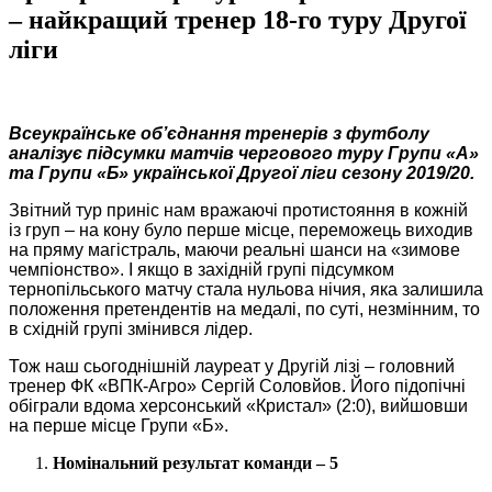
– найкращий тренер 18-го туру Другої
ліги
Всеукраїнське об’єднання тренерів з футболу
аналізує підсумки матчів чергового
туру Групи «А»
та Групи «Б» української Другої ліги
сезону 2019/20.
Звітний тур приніс нам вражаючі протистояння в кожній
із груп – на кону було перше місце, переможець виходив
на пряму магістраль, маючи реальні шанси на «зимове
чемпіонство». І якщо в західній групі підсумком
тернопільського матчу стала нульова нічия, яка залишила
положення претендентів на медалі, по суті, незмінним, то
в східній групі змінився лідер.
Тож наш сьогоднішній лауреат у Другій лізі – головний
тренер ФК «ВПК-Агро» Сергій Соловйов. Його підопічні
обіграли вдома херсонський «Кристал» (2:0), вийшовши
на перше місце Групи «Б».
Номінальний результат команди – 5