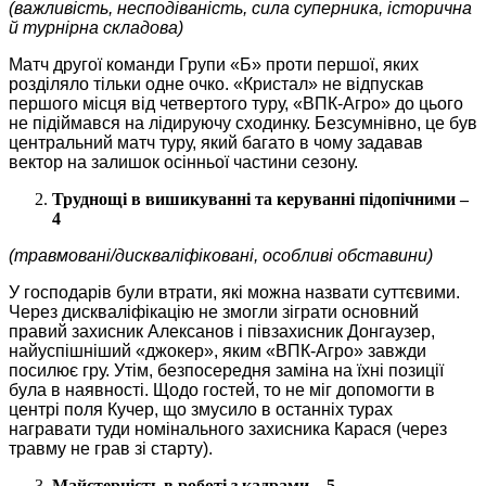
(важливість, несподіваність, сила суперника, історична
й турнірна складова)
Матч другої команди Групи «Б» проти першої, яких
розділяло тільки одне очко. «Кристал» не відпускав
першого місця від четвертого туру, «ВПК-Агро» до цього
не підіймався на лідируючу сходинку. Безсумнівно, це був
центральний матч туру, який багато в чому задавав
вектор на залишок осінньої частини сезону.
Труднощі в вишикуванні та керуванні підопічними –
4
(травмовані/дискваліфіковані, особливі обставини)
У господарів були втрати, які можна назвати суттєвими.
Через дискваліфікацію не змогли зіграти основний
правий захисник Алексанов і півзахисник Донгаузер,
найуспішніший «джокер», яким «ВПК-Агро» завжди
посилює гру. Утім, безпосередня заміна на їхні позиції
була в наявності. Щодо гостей, то не міг допомогти в
центрі поля Кучер, що змусило в останніх турах
награвати туди номінального захисника Карася (через
травму не грав зі старту).
Майстерність в роботі з кадрами – 5