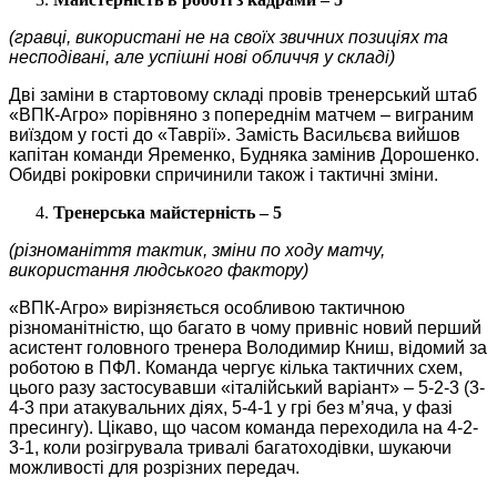
(гравці, використані не на своїх звичних позиціях та
несподівані, але успішні нові обличчя у складі)
Дві заміни в стартовому складі провів тренерський штаб
«ВПК-Агро» порівняно з попереднім матчем – виграним
виїздом у гості до «Таврії». Замість Васильєва вийшов
капітан команди Яременко, Будняка замінив Дорошенко.
Обидві рокіровки спричинили також і тактичні зміни.
Тренерська майстерність – 5
(різноманіття тактик, зміни по ходу матчу,
використання людського фактору)
«ВПК-Агро» вирізняється особливою тактичною
різноманітністю, що багато в чому привніс новий перший
асистент головного тренера Володимир Книш, відомий за
роботою в ПФЛ. Команда чергує кілька тактичних схем,
цього разу застосувавши «італійський варіант» – 5-2-3 (3-
4-3 при атакувальних діях, 5-4-1 у грі без м’яча, у фазі
пресингу). Цікаво, що часом команда переходила на 4-2-
3-1, коли розігрувала тривалі багатоходівки, шукаючи
можливості для розрізних передач.