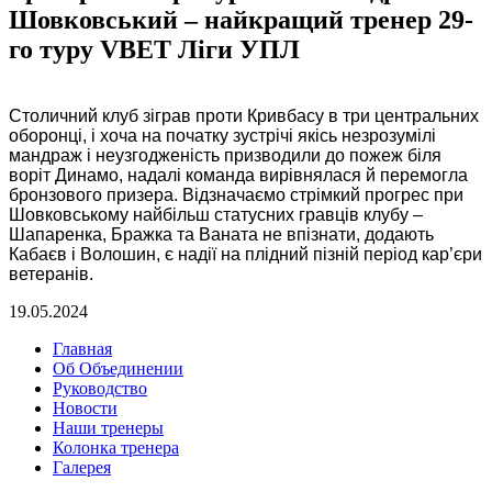
Шовковський – найкращий тренер 29-
го туру VBET Ліги УПЛ
Столичний клуб зіграв проти Кривбасу в три центральних
оборонці, і хоча на початку зустрічі якісь незрозумілі
мандраж і неузгодженість призводили до пожеж біля
воріт Динамо, надалі команда вирівнялася й перемогла
бронзового призера. Відзначаємо стрімкий прогрес при
Шовковському найбільш статусних гравців клубу –
Шапаренка, Бражка та Ваната не впізнати, додають
Кабаєв і Волошин, є надії на плідний пізній період кар’єри
ветеранів.
19.05.2024
Главная
Об Объединении
Руководство
Новости
Наши тренеры
Колонка тренера
Галерея