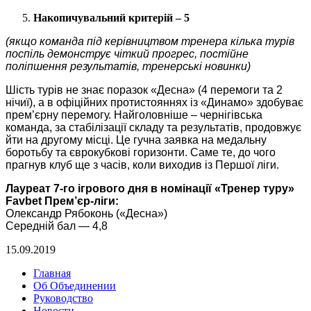
Накопичувальний критерій – 5
(якщо команда під керівництвом тренера кілька турів
поспіль демонструє чіткий прогрес, постійне
поліпшення результатів, тренерські новинки)
Шість турів не знає поразок «Десна» (4 перемоги та 2
нічиї), а в офіційних протистояннях із «Динамо» здобуває
прем’єрну перемогу. Найголовніше – чернігівська
команда, за стабілізації складу та результатів, продовжує
йти на другому місці. Це гучна заявка на медальну
боротьбу та єврокубкові горизонти. Саме те, до чого
прагнув клуб ще з часів, коли виходив із Першої ліги.
Лауреат 7-го ігрового дня в номінації «Тренер туру»
Favbet
Прем’єр-ліги:
Олександр Рябоконь («Десна»)
Середній бал — 4,8
15.09.2019
Главная
Об Объединении
Руководство
Новости