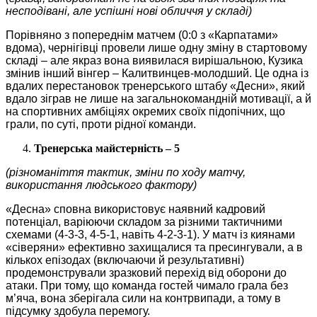
несподівані, але успішні нові обличчя у складі)
Порівняно з попереднім матчем (0:0 з «Карпатами»
вдома), чернігівці провели лише одну зміну в стартовому
складі – але якраз вона виявилася вирішальною, Кузика
змінив інший вінгер – Калитвинцев-молодший. Це одна із
вдалих перестановок тренерського штабу «Десни», який
вдало зіграв не лише на загальнокомандній мотивації, а й
на спортивних амбіціях окремих своїх підопічних, що
грали, по суті, проти рідної команди.
Тренерська майстерність – 5
(різноманіття тактик, зміни по ходу матчу,
використання людського фактору)
«Десна» сповна використовує наявний кадровий
потенціал, варіюючи складом за різними тактичними
схемами (4-3-3, 4-5-1, навіть 4-2-3-1). У матч із киянами
«сіверяни» ефективно захищалися та пресингували, а в
кількох епізодах (включаючи й результативні)
продемонстрували зразковий перехід від оборони до
атаки. При тому, що команда гостей чимало грала без
м’яча, вона зберігала сили на контрвипади, а тому в
підсумку здобула перемогу.