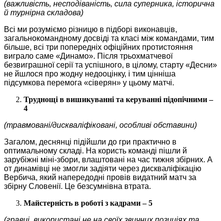
(важливість, несподіваність, сила суперника, історична
й турнірна складова)
Всі ми розуміємо різницю в підборі виконавців,
загальнокомандному досвіді та класі між командами, тим
більше, всі три попередніх офіційних протистояння
виграло саме «Динамо». Після трьохматчевої
безвиграшної серії та успішного, в цілому, старту «Десни»
не йшлося про жодну недооцінку, і тим цінніша
підсумкова перемога «сіверян» у цьому матчі.
Труднощі в вишикуванні та керуванні підопічними –
4
(травмовані/дискваліфіковані, особливі обставини)
Загалом, деснянці підійшли до гри практично в
оптимальному складі. На користь команді пішли й
зарубіжні міні-збори, влаштовані на час тижня збірних. А
от динамівці не змогли задіяти через дискваліфікацію
Вербича, який напередодні провів видатний матч за
збірну Словенії. Це безсумнівна втрата.
Майстерність в роботі з кадрами – 5
(гравці, використані не на своїх звичних позиціях та