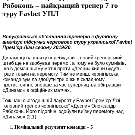
Рябоконь – найкращий тренер 7-го
туру Favbet УПЛ
Всеукраїнське об’єднання тренерів з футболу
аналізує підсумки чергового туру української Favbet
Прем’єр-Ліги сезону
2019/20.
Динамівці на шляху перебудови – новий тренерський
штаб ще не здобував перемог, а тому не було сумнівів,
що в домашньому матчі проти «Десни» кияни будуть
грати тільки на перемогу. Тим не менш, чернігівська
команда зуміла здобути три очки в складному
протистоянні, вперше за час суперництва обігравши
«Динамо» в офіційних матчах.
Тож наш сьогоднішній лауреат у Favbet Прем’єр-Лізі –
головний тренер чернігівської «Десни» Олександр
Рябоконь. Його підопічні здобули виїзну перемогу над
«Динамо» (2:1).
Номінальний результат команди – 5