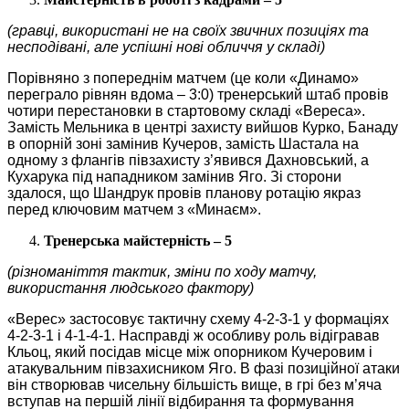
(гравці, використані не на своїх звичних позиціях та
несподівані, але успішні нові обличчя у складі)
Порівняно з попереднім матчем (це коли «Динамо»
переграло рівнян вдома – 3:0) тренерський штаб провів
чотири перестановки в стартовому складі «Вереса».
Замість Мельника в центрі захисту вийшов Курко, Банаду
в опорній зоні замінив Кучеров, замість Шастала на
одному з флангів півзахисту з’явився Дахновський, а
Кухарука під нападником замінив Яго. Зі сторони
здалося, що Шандрук провів планову ротацію якраз
перед ключовим матчем з «Минаєм».
Тренерська майстерність – 5
(різноманіття тактик, зміни по ходу матчу,
використання людського фактору)
«Верес» застосовує тактичну схему 4-2-3-1 у формаціях
4-2-3-1 і 4-1-4-1. Насправді ж особливу роль відігравав
Кльоц, який посідав місце між опорником Кучеровим і
атакувальним півзахисником Яго. В фазі позиційної атаки
він створював чисельну більшість вище, в грі без м’яча
вступав на першій лінії відбирання та формування