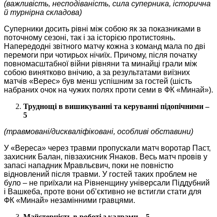
(важливість, несподіваність, сила суперника, історична
й турнірна складова)
Суперники досить рівні між собою як за показниками в
поточному сезоні, так і за історією протистоянь.
Напередодні звітного матчу кожна з команд мала по дві
перемоги при чотирьох нічиїх. Причому, після початку
повномасштабної війни рівняни та минайці грали між
собою винятково внічию, а за результатами виїзних
матчів «Верес» був менш успішним за гостей (шість
набраних очок на чужих полях проти семи в ФК «Минай»).
Труднощі в вишикуванні та керуванні підопічними –
5
(травмовані/дискваліфіковані, особливі обставини)
У «Вереса» через травми пропускали матч воротар Паст,
захисник Балан, півзахисник Янаков. Весь матч провів у
запасі нападник Мравльєвич, поки не повністю
відновлений після травми. У гостей таких проблем не
було – не приїхали на Рівненщину універсали Піддубний
і Вашкеба, проте вони об’єктивно не встигли стати для
ФК «Минай» незамінними гравцями.
Майстерність в роботі з кадрами – 5