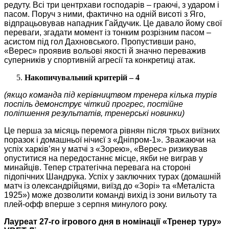
редуту. Всі три центрхави господарів – граючі, з ударом і
пасом. Поруч з ними, фактично на одній висоті з Яго,
відпрацьовував нападник Гайдучик. Це давало йому свої
переваги, згадати момент із тонким розрізним пасом –
асистом під гол Дахновського. Пропустивши рано,
«Верес» проявив вольові якості й значно переважив
суперників у спортивній агресії та конкретиці атак.
Накопичувальний критерій – 4
(якщо команда під керівництвом тренера кілька турів
поспіль демонструє чіткий прогрес, постійне
поліпшення результатів, тренерські новинки)
Це перша за місяць перемога рівнян після трьох виїзних
поразок і домашньої нічиєї з «Дніпром-1». Зважаючи на
успіх харків’ян у матчі з «Зорею», «Верес» ризикував
опуститися на передостаннє місце, якби не виграв у
минайців. Тепер стратегічна перевага на стороні
підопічних Шандрука. Успіх у заключних турах (домашній
матч із олександрійцями, виїзд до «Зорі» та «Металіста
1925») може дозволити команді вихід із зони вильоту та
плей-офф вперше з серпня минулого року.
Лауреат 27-го ігрового дня в номінації «Тренер туру»