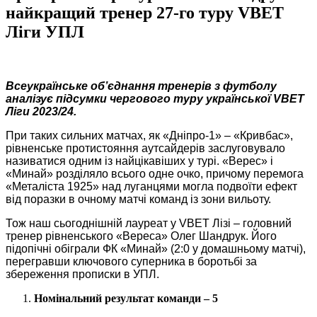
найкращий тренер 27-го туру VBET
Ліги УПЛ
Всеукраїнське об’єднання тренерів з футболу
аналізує підсумки чергового туру української VBET
Ліги 2023/24.
При таких сильних матчах, як «Дніпро-1» – «Кривбас»,
рівненське протистояння аутсайдерів заслуговувало
називатися одним із найцікавіших у турі. «Верес» і
«Минай» розділяло всього одне очко, причому перемога
«Металіста 1925» над луганцями могла подвоїти ефект
від поразки в очному матчі команд із зони вильоту.
Тож наш сьогоднішній лауреат у VBET Лізі – головний
тренер рівненського «Вереса» Олег Шандрук. Його
підопічні обіграли ФК «Минай» (2:0 у домашньому матчі),
перегравши ключового суперника в боротьбі за
збереження прописки в УПЛ.
Номінальний результат команди – 5