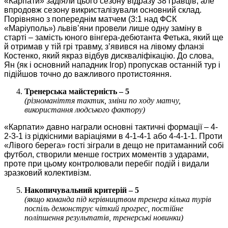
«Карпати» задіяли цього сезону відразу 38 гравців, але
впродовж сезону викристалізували основний склад.
Порівняно з попереднім матчем (3:1 над ФСК
«Маріуполь») львів’яни провели лише одну заміну в
старті – замість юного вінгера-дебютанта Фетька, який ще
й отримав у тій грі травму, з’явився на лівому фланзі
Костенко, який якраз відбув дискваліфікацію. До слова,
Ян (як і основний нападник Ігор) пропускав останній тур і
підійшов точно до важливого протистояння.
Тренерська майстерність – 5
(різноманіття тактик, зміни по ходу матчу,
використання людського фактору)
«Карпати» давно награли основні тактичні формації – 4-
2-3-1 із рідкісними варіаціями в 4-1-4-1 або 4-4-1-1. Проти
«Лівого берега» гості зіграли в дещо не притаманний собі
футбол, створили менше гострих моментів з ударами,
проте при цьому контролювали перебіг подій і видали
зразковий колективізм.
Накопичувальний критерій – 5
(якщо команда під керівництвом тренера кілька турів
поспіль демонструє чіткий прогрес, постійне
поліпшення результатів, тренерські новинки)