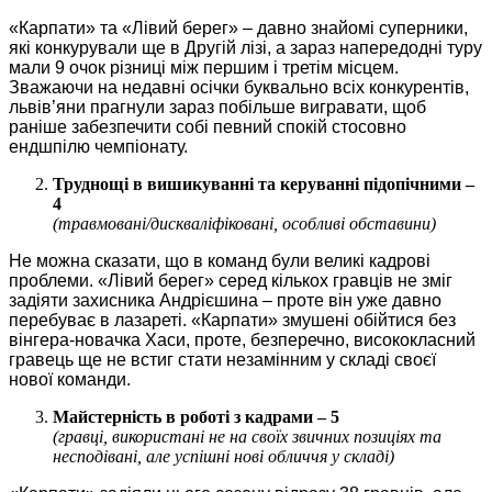
«Карпати» та «Лівий берег» – давно знайомі суперники,
які конкурували ще в Другій лізі, а зараз напередодні туру
мали 9 очок різниці між першим і третім місцем.
Зважаючи на недавні осічки буквально всіх конкурентів,
львів’яни прагнули зараз побільше вигравати, щоб
раніше забезпечити собі певний спокій стосовно
ендшпілю чемпіонату.
Труднощі в вишикуванні та керуванні підопічними –
4
(травмовані/дискваліфіковані, особливі обставини)
Не можна сказати, що в команд були великі кадрові
проблеми. «Лівий берег» серед кількох гравців не зміг
задіяти захисника Андрієшина – проте він уже давно
перебуває в лазареті. «Карпати» змушені обійтися без
вінгера-новачка Хаси, проте, безперечно, висококласний
гравець ще не встиг стати незамінним у складі своєї
нової команди.
Майстерність в роботі з кадрами – 5
(гравці, використані не на своїх звичних позиціях та
несподівані, але успішні нові обличчя у складі)