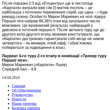
Після поразки 2:3 від «Епіцентру» ще в листопаді
«Карпати» виграли вже сім (!) матчів поспіль – це
найбільша з поточних переможних серій, ще одна – і буде
рекорд сезону. Особисто Мирон Маркевич на чолі лідера
Першої ліги набрав 86,36% очок від загального числа
можливих. Це вражаючий результат, найкращий у
дивізіоні в поточній першості. Після звітного туру, ще до
другого кола другого етапу, можемо констатувати, що
«Карпати» достроково гарантували собі місце не нижче
четвертого – як мінімум, плей-офф, і обов’язково
поборються за підвищення в класі.
Лауреат 4-го туру 2-го етапу в номінації «Тренер туру
Першої ліги»:
Мирон Маркевич («Карпати» Львів)
Середній бал – 4,8
14.04.2024
Главная
Об Объединении
Руководство
Новости
Наши тренеры
Колонка тренера