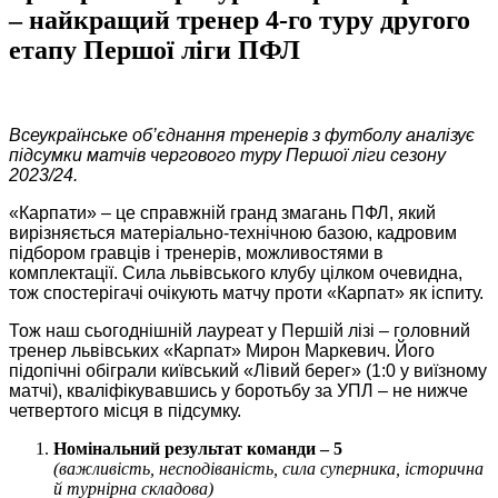
– найкращий тренер 4-го туру другого
етапу Першої ліги ПФЛ
Всеукраїнське об’єднання тренерів з футболу аналізує
підсумки матчів чергового туру Першої ліги
сезону
2023/24.
«Карпати» – це справжній гранд змагань ПФЛ, який
вирізняється матеріально-технічною базою, кадровим
підбором гравців і тренерів, можливостями в
комплектації. Сила львівського клубу цілком очевидна,
тож спостерігачі очікують матчу проти «Карпат» як іспиту.
Тож наш сьогоднішній лауреат у Першій лізі – головний
тренер львівських «Карпат» Мирон Маркевич. Його
підопічні обіграли київський «Лівий берег» (1:0 у виїзному
матчі), кваліфікувавшись у боротьбу за УПЛ – не нижче
четвертого місця в підсумку.
Номінальний результат команди – 5
(важливість, несподіваність, сила суперника, історична
й турнірна складова)