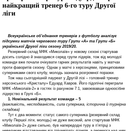
найкращий тренер 6-го туру Другої
ліги
Всеукраїнське об’єднання тренерів з футболу аналізує
підсумки матчів чергового
туру Групи «А» та Групи «Б»
української Другої ліги
сезону
2019
/20.
Резервний склад МФК «Миколаїв» у новому сезоні стартував
досить солідно й знаходився серед групи лідерів, тож від молодої
команди вже почали очікувати гарних результатів навіть у матчах
проти фаворитів сезону. Однак у матчі з херсонцями, принциповими
суперниками свого клубу, молодь зазнала розгромної поразки.
Тож наш сьогоднішній лауреат у Другій лізі – головний тренер
херсонського «Кристалу» Едуард Хавров. Його підопічні переграли
МФК «Миколаїв-2» в гостях із рахунком 7:1, завоювавши одноосібне
лідерство в Групі «Б».
1. Номінальний результат команди – 5
(важливість, несподіваність, сила суперника, історична й турнірна
складова)
Тут є два моменти: статус самого суперника (резервний склад
клубу Першої ліги, молодь) не дуже високий, але стартував МФК
«Миколаїв-2» дуже сильно, був напередодні туру в п’ятірці з
невеликим відставанням від тріумвірату лідерів, а перемога над ним,