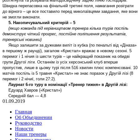
розтягнула та розірвала малодосвідчену задню лінію господарів.
Швидка перепасовка на фінальній третині поля, намагання розіграти
до вірного – це все поставило перед миколаївцями завдання, яке вони
не змогли виконати.
5. Накопичувальний критерій – 5
(якщо команда під керівництвом тренера кілька турів поспіль
демонструє чіткий прогрес, постійне поліпшення результатів,
тренерські новинки)
Якщо залишити за дужками виліт із кубка (по пенальті від «Діназа»
в першому ж раунді), загалом «Кристал» вражає в новому сезоні. 5
перемог і 1 нічия із шести турів – це найкращий показник на обидві
групи Другої ліги. Останнім із усіх херсонський клуб вперше
пропустив, лише в цьому турі після 516 хвилин плюс компенсовані. 10
матчів поспіль із 5 травня «Кристал» не знає поразок у Другій лізі (8
перемог і 2 нічиї, голи 27:2).
Лауреат 6-го туру в номінації «Тренер тижня» в Другій лізі:
Едуард Хавров («Кристал»)
Середній бал — 4,8
01.09.2019
Главная
Об Объединении
Руководство
Новости
Наши тренеры
Колонка тренера