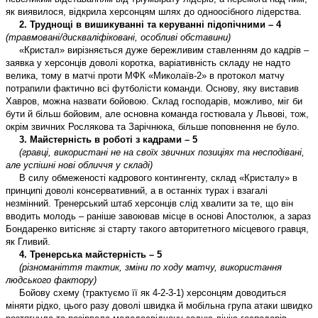
як виявилося, відкрила херсонцям шлях до одноосібного лідерства.
2. Труднощі в вишикуванні та керуванні підопічними – 4
(травмовані/дискваліфіковані, особливі обставини)
«Кристал» вирізняється дуже бережливим ставленням до кадрів –
заявка у херсонців доволі коротка, варіативність складу не надто
велика, тому в матчі проти МФК «Миколаїв-2» в протокол матчу
потрапили фактично всі футболісти команди. Основу, яку виставив
Хавров, можна назвати бойовою. Склад господарів, можливо, міг би
бути й більш бойовим, але основна команда гостювала у Львові, тож,
окрім звичних Рослякова та Зарічнюка, більше поповнення не було.
3. Майстерність в роботі з кадрами – 5
(гравці, використані не на своїх звичних позиціях та несподівані,
але успішні нові обличчя у складі)
В силу обмеженості кадрового контингенту, склад «Кристалу» в
принципі доволі консервативний, а в останніх турах і взагалі
незмінний. Тренерський штаб херсонців слід хвалити за те, що він
вводить молодь – раніше завоював місце в основі Апостолюк, а зараз
Бондаренко витісняє зі старту такого авторитетного місцевого гравця,
як Гливий.
4. Тренерська майстерність – 5
(різноманіття тактик, зміни по ходу матчу, використання
людського фактору)
Бойову схему (трактуємо її як
4-2-3-1
) херсонцям доводиться
міняти рідко, цього разу доволі швидка й мобільна група атаки швидко