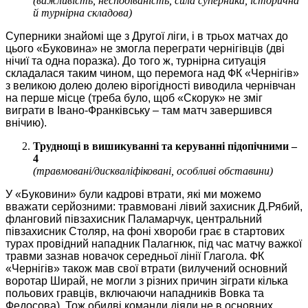
(важливість, несподіваність, сила суперника, історична
й турнірна складова)
Суперники знайомі ще з Другої ліги, і в трьох матчах до
цього «Буковина» не змогла переграти чернігівців (дві
нічиї та одна поразка). До того ж, турнірна ситуація
складалася таким чином, що перемога над ФК «Чернігів»
з великою долею долею вірогідності виводила чернівчан
на перше місце (треба було, щоб «Скорук» не зміг
виграти в Івано-Франківську – там матч завершився
внічию).
Труднощі в вишикуванні та керуванні підопічними –
4
(травмовані/дискваліфіковані, особливі обставини)
У «Буковини» були кадрові втрати, які ми можемо
вважати серйозними: травмовані лівий захисник Д.Рябий,
фланговий півзахисник Паламарчук, центральний
півзахисник Столяр, на фоні хвороби грає в стартових
турах провідний нападник Палагнюк, під час матчу важкої
травми зазнав новачок середньої лінії Глагола. ФК
«Чернігів» також мав свої втрати (вилучений основний
воротар Ширай, не могли з різних причин зіграти кілька
польових гравців, включаючи нападників Вовка та
Федосова). Тож обидві команди діяли не в основних