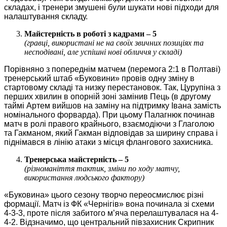
складах, і тренери змушені були шукати нові підходи для
налаштування складу.
Майстерність в роботі з кадрами – 5
(гравці, використані не на своїх звичних позиціях та
несподівані, але успішні нові обличчя у складі)
Порівняно з попереднім матчем (перемога 2:1 в Полтаві)
тренерський штаб «Буковини» провів одну зміну в
стартовому складі та низку перестановок. Так, Цурупіна з
перших хвилин в опорній зоні замінив Пець (в другому
таймі Артем вийшов на заміну на підтримку Івана замість
номінального форварда). При цьому Палагнюк починав
матч в ролі правого крайнього, взаємодіючи з Глаголою
та Гакманом, який Гакман відповідав за ширину справа і
піднімався в лінію атаки з місця флангового захисника.
Тренерська майстерність – 5
(різноманіття тактик, зміни по ходу матчу,
використання людського фактору)
«Буковина» цього сезону творчо переосмислює різні
формації. Матч із ФК «Чернігів» вона починала зі схеми
4-3-3, проте після забитого м’яча перелаштувалася на 4-
4-2. Відзначимо, що центральний півзахисник Скрипник