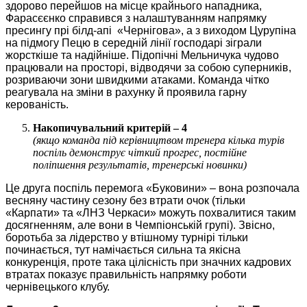
здорово перейшов на місце крайнього нападника,
Фарасєєнко справився з налаштуванням напрямку
пресингу прі білд-апі «Чернігова», а з виходом Цурупіна
на підмогу Пецю в середній лінії господарі зіграли
жорсткіше та надійніше. Підопічні Мельничука чудово
працювали на просторі, відводячи за собою суперників,
розриваючи зони швидкими атаками. Команда чітко
реагувала на зміни в рахунку й проявила гарну
керованість.
Накопичувальний критерій – 4
(якщо команда під керівництвом тренера кілька турів
поспіль демонструє чіткий прогрес, постійне
поліпшення результатів, тренерські новинки)
Це друга поспіль перемога «Буковини» ‒ вона розпочала
весняну частину сезону без втрати очок (тільки
«Карпати» та «ЛНЗ Черкаси» можуть похвалитися таким
досягненням, але вони в Чемпіонській групі). Звісно,
боротьба за лідерство у втішному турнірі тільки
починається, тут намічається сильна та якісна
конкуренція, проте така цілісність при значних кадрових
втратах показує правильність напрямку роботи
чернівецького клубу.