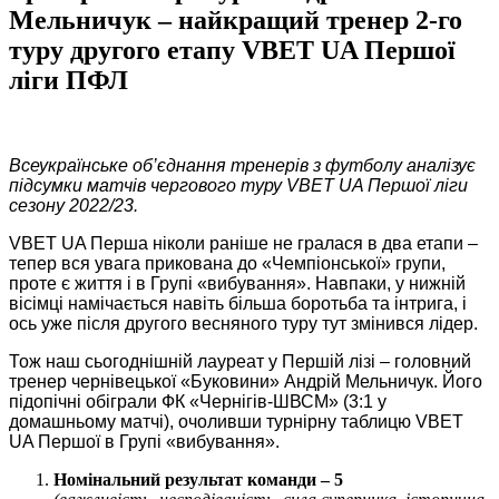
Мельничук – найкращий тренер 2-го
туру другого етапу VBET UA Першої
ліги ПФЛ
Всеукраїнське об’єднання тренерів з футболу аналізує
підсумки матчів чергового туру VBET UA Першої ліги
сезону 2022/23.
VBET UA Перша ніколи раніше не гралася в два етапи –
тепер вся увага прикована до «Чемпіонської» групи,
проте є життя і в Групі «вибування». Навпаки, у нижній
вісімці намічається навіть більша боротьба та інтрига, і
ось уже після другого весняного туру тут змінився лідер.
Тож наш сьогоднішній лауреат у Першій лізі – головний
тренер чернівецької «Буковини» Андрій Мельничук. Його
підопічні обіграли ФК «Чернігів-ШВСМ» (3:1 у
домашньому матчі), очоливши турнірну таблицю VBET
UA Першої в Групі «вибування».
Номінальний результат команди – 5