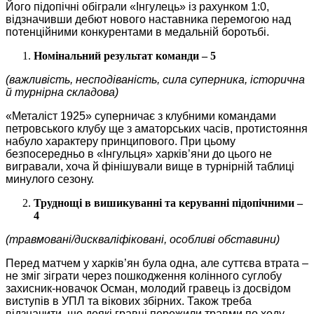
Його підопічні обіграли «Інгулець» із рахунком 1:0,
відзначивши дебют нового наставника перемогою над
потенційними конкурентами в медальній боротьбі.
Номінальний результат команди – 5
(важливість, несподіваність, сила суперника, історична
й турнірна складова)
«Металіст 1925» суперничає з клубними командами
петровського клубу ще з аматорських часів, протистояння
набуло характеру принципового. При цьому
безпосередньо в «Інгульця» харків’яни до цього не
вигравали, хоча й фінішували вище в турнірній таблиці
минулого сезону.
Труднощі в вишикуванні та керуванні підопічними –
4
(травмовані/дискваліфіковані, особливі обставини)
Перед матчем у харків’ян була одна, але суттєва втрата –
не зміг зіграти через пошкодження колінного суглобу
захисник-новачок Осман, молодий гравець із досвідом
виступів в УПЛ та вікових збірних. Також треба
відзначити, що деякі гравці пережили травми по ходу