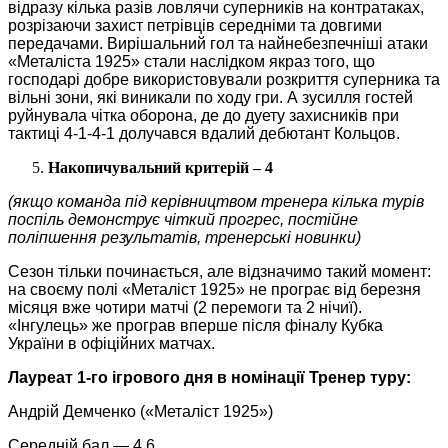
відразу кілька разів ловлячи суперників на контратаках,
розрізаючи захист петрівців середніми та довгими
передачами. Вирішальний гол та найнебезпечніші атаки
«Металіста 1925» стали наслідком якраз того, що
господарі добре використовували розкриття суперника та
вільні зони, які виникали по ходу гри. А зусилля гостей
руйнувала чітка оборона, де до дуету захисників при
тактиці 4-1-4-1 долучався вдалий дебютант Кольцов.
Накопичувальний критерій – 4
(якщо команда під керівництвом тренера кілька турів
поспіль демонструє чіткий прогрес, постійне
поліпшення результатів, тренерські новинки)
Сезон тільки починається, але відзначимо такий момент:
на своєму полі «Металіст 1925» не програє від березня
місяця вже чотири матчі (2 перемоги та 2 нічиї).
«Інгулець» же програв вперше після фіналу Кубка
України в офіційних матчах.
Лауреат 1-го ігрового дня в номінації Тренер туру:
Андрій Демченко («Металіст 1925»)
Середній бал — 4,6