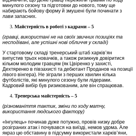
минулого сезону та підготовки до нового, тому ще
набирають бойову форму й змушені були починати з
лави запасних.
Майстерність в роботі з кадрами – 5
(гравці, використані не на своїх звичних позиціях та
несподівані, але успішні нові обличчя у складі)
У стартовому складі тренерський штаб харків’ян
випустив трьох новачків, а також ризикнув довіритися
кільком молодим гравцям (як Цвіренко у захисті,
Дехтяренко в півзахисті та дебютант Проданов на позиції
лівого вінгера). Не зіграли з перших хвилин кілька
футболістів, які минулого сезону були лідерами.
Кадровий вибір був ризикованим, але він спрацював.
Тренерська майстерність – 5
(різноманіття тактик, зміни по ходу матчу,
використання людського фактору)
«Інгулець» починав дуже потужно, провів низку добре
розіграних атак і почувався на виїзді, немов удома. Але
якраз цю обставину в підсумку використали харків’яни,