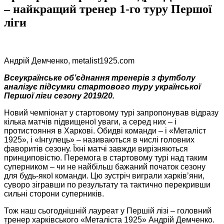
– найкращий тренер 1-го туру Першої
ліги
Андрій Демченко, metalist1925.com
Всеукраїнське об’єднання тренерів з футболу
аналізує підсумки стартового туру української
Першої ліги сезону
2019/20.
Новий чемпіонат у стартовому турі запропонував відразу
кілька матчів підвищеної уваги, а серед них – і
протистояння в Харкові. Обидві команди – і «Металіст
1925», і «Інгулець» – називаються в числі головних
фаворитів сезону. Їхні матчі завжди вирізняються
принциповістю. Перемога в стартовому турі над таким
суперником – чи не найбільш бажаний початок сезону
для будь-якої команди. Цю зустріч виграли харків’яни,
суворо зігравши по результату та тактично перекривши
сильні сторони суперників.
Тож наш сьогоднішній лауреат у Першій лізі – головний
тренер харківського «Металіста 1925» Андрій Демченко.