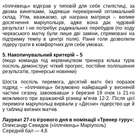
«Іллічівець» відіграв у типовій для себе стилістиці, за
двома винятками, задіявши перевірений оптимальний
склад. Утім, вважаємо, ця награна матриця – велике
досягнення маріупольців, адже вона дає чудовий
результат і не потребує радикальних перебудов (по ходу
черкаського матчу були лише дві заміни, спрямовані на
підтримку темпу в центрі поля). Ранні голи дозволили
лідеру грати в комфортних для себе умовах.
5. Накопичувальний критерій – 5
(якщо команда під керівництвом тренера кілька турів
поспіль демонструє чіткий прогрес, постійне поліпшення
результатів, тренерські новинки)
Шоста поспіль перемога, десятий матч без поразок
підряд – «Іллічівець» безумовно найкращий у весняній
частині сезону, завоювавши з березня 19 очок із 21-го
можливого при вражаючій різниці м’ячів 12-2. Після цієї
перемоги маріупольці вирвали у «Десни» лідерство ще й
у таблиці виїзних матчів.
Лауреат 27-го ігрового дня в номінації «Тренер туру»:
Олександр Севидов («Іллічівець» Маріуполь)
Середній бал — 4,6