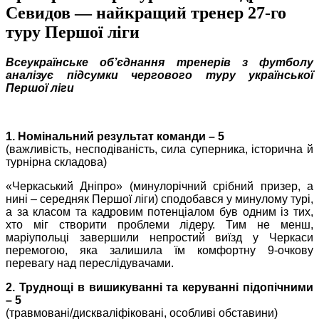
Севидов — найкращий тренер 27-го
туру Першої ліги
Всеукраїнське об’єднання тренерів з футболу
аналізує підсумки чергового туру української
Першої ліги
1. Номінальний результат команди – 5
(важливість, несподіваність, сила суперника, історична й
турнірна складова)
«Черкаський Дніпро» (минулорічний срібний призер, а
нині – середняк Першої ліги) сподобався у минулому турі,
а за класом та кадровим потенціалом був одним із тих,
хто міг створити проблеми лідеру. Тим не менш,
маріупольці завершили непростий виїзд у Черкаси
перемогою, яка залишила їм комфортну 9-очкову
перевагу над переслідувачами.
2. Труднощі в вишикуванні та керуванні підопічними
– 5
(травмовані/дискваліфіковані, особливі обставини)