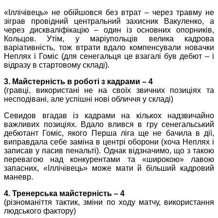
«Іллічівець» не обійшовся без втрат – через травму не
зіграв провідний центральний захисник Вакуленко, а
через дискваліфікацію – один із основних опорників,
Кольцов. Утім, у маріупольців велика кадрова
варіативність, тож втрати вдало компенсували новачки
Неплях і Гоміс (для сенегальця це взагалі був дебют – і
відразу в стартовому складі).
3. Майстерність в роботі з кадрами – 4
(гравці, використані не на своїх звичних позиціях та
несподівані, але успішні нові обличчя у складі)
Севидов вгадав із кадрами на кількох надзвичайно
важливих позиціях. Вдало влився в гру сенегальський
дебютант Гоміс, якого Перша ліга ще не бачила в дії,
виправдала себе заміна в центрі оборони (хоча Неплях і
записав у пасив пенальті). Однак відзначимо, що з такою
перевагою над конкурентами та «широкою» лавою
запасних, «Іллічівець» може мати й більший кадровий
маневр.
4. Тренерська майстерність – 4
(різноманіття тактик, зміни по ходу матчу, використання
людського фактору)