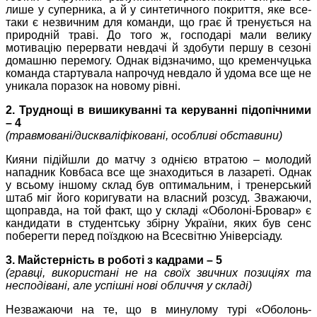
лише у суперника, а й у синтетичного покриття, яке все-
таки є незвичним для команди, що грає й тренується на
природній траві. До того ж, господарі мали велику
мотивацію перервати невдачі й здобути першу в сезоні
домашню перемогу. Однак відзначимо, що кременчуцька
команда стартувала напрочуд невдало й удома все ще не
уникала поразок на новому рівні.
2. Труднощі в вишикуванні та керуванні підопічними
– 4
(травмовані/дискваліфіковані, особливі обставини)
Кияни підійшли до матчу з однією втратою – молодий
нападник Ковбаса все ще знаходиться в лазареті. Однак
у всьому іншому склад був оптимальним, і тренерський
штаб міг його коригувати на власний розсуд. Зважаючи,
щоправда, на той факт, що у складі «Оболоні-Бровар» є
кандидати в студентську збірну України, яких був сенс
поберегти перед поїздкою на Всесвітню Універсіаду.
3. Майстерність в роботі з кадрами – 5
(гравці, використані не на своїх звичних позиціях та
несподівані, але успішні нові обличчя у складі)
Незважаючи на те, що в минулому турі «Оболонь-