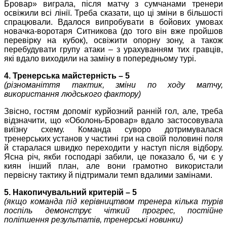
Бровар» виграла, після матчу з сумчанами тренери
освіжили всі лінії. Треба сказати, що ці зміни в більшості
спрацювали. Вдалося випробувати в бойових умовах
новачка-воротаря Ситникова (до того він вже пройшов
перевірку на кубок), освіжити опорну зону, а також
перебудувати групу атаки – з урахуванням тих гравців,
які вдало виходили на заміну в попередньому турі.
4. Тренерська майстерність – 5
(різноманіття тактик, зміни по ходу матчу,
використання людського фактору)
Звісно, гостям допоміг курйозний ранній гол, але, треба
відзначити, що «Оболонь-Бровар» вдало застосовувала
виїзну схему. Команда суворо дотримувалася
тренерських установ у частині гри на своїй половині поля
й старалася швидко переходити у наступ після відбору.
Ясна річ, якби господарі забили, це показало б, чи є у
киян інший план, але вони грамотно використали
первісну тактику й підтримали темп вдалими замінами.
5. Накопичувальний критерій – 5
(якщо команда під керівництвом тренера кілька турів
поспіль демонструє чіткий прогрес, постійне
поліпшення результатів, тренерські новинки)