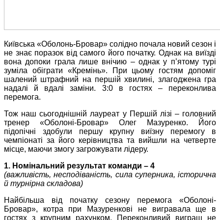
Київська «Оболонь-Бровар» солідно почала новий сезон і
не знає поразок від самого його початку. Однак на виїзді
вона допоки грала лише внічию – однак у п’ятому турі
зуміла обіграти «Кремінь». При цьому гостям допоміг
шалений штрафний на першій хвилині, злагоджена гра
надалі й вдалі заміни. 3:0 в гостях – переконлива
перемога.
Тож наш сьогоднішній лауреат у Першій лізі – головний
тренер «Оболоні-Бровар» Олег Мазуренко. Його
підопічні здобули першу крупну виїзну перемогу в
чемпіонаті за його керівництва та вийшли на четверте
місце, маючи змогу загрожувати лідеру.
1. Номінальний результат команди – 4
(важливість, несподіваність, сила суперника, історична
й турнірна складова)
Найбільша від початку сезону перемога «Оболоні-
Бровар», котра при Мазуренкові не вигравала ще в
гостях з крупним рахунком. Переконливий виграш не