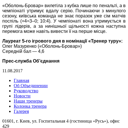
«Оболонь-Бровар» вилетіла з кубка лише по пенальті, а в
чемпіонаті утримує вдалу серію. Починаючи з минулого
сезону, київська команда не знає поразок уже сім матчів
поспіль (+4=3–0; 10:4). У чемпіонаті вона утримується в
групі лідерів, а за нинішньої щільності кожна наступна
перемога може навіть вивести її на перше місце.
Лауреат 5-го ігрового дня в номінації «Тренер туру»:
Олег Мазуренко («Оболонь-Бровар»)
Середній бал — 4,6
Прес-служба Об’єднання
11.08.2017
Главная
Об Объединении
Руководство
Новости
Наши тренеры
Колонка тренера
Галерея
01601, г. Киев, ул. Госпитальная 4 (гостиница «Русь»), офис
429