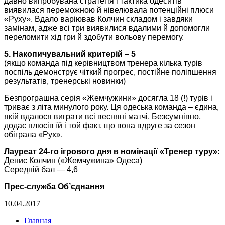
давно випробувана стратегія і тактика одеситів
виявилася переможною й нівелювала потенційні плюси
«Руху». Вдало варіював Колчин складом і завдяки
замінам, адже всі три виявилися вдалими й допомогли
переломити хід гри й здобути вольову перемогу.
5. Накопичувальний критерій – 5
(якщо команда під керівництвом тренера кілька турів
поспіль демонструє чіткий прогрес, постійне поліпшення
результатів, тренерські новинки)
Безпрограшна серія «Жемчужини» досягла 18 (!) турів і
триває з літа минулого року. Ця одеська команда – єдина,
якій вдалося виграти всі весняні матчі. Безсумнівно,
додає плюсів їй і той факт, що вона вдруге за сезон
обіграла «Рух».
Лауреат 24-го ігрового дня в номінації «Тренер туру»:
Денис Колчин («Жемчужина» Одеса)
Середній бал — 4,6
Прес-служба Об’єднання
10.04.2017
Главная