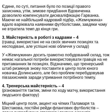
Єдине, по суті, питання було по позиції правого
захисника, утім, зимове придбання Вдовиченка
дозволило компенсувати дискваліфікацію Гарванка.
Маючи не найбільший кадровий підбір, «Жемчужина»
вдало варіювала наявними футболістами, завдяки чому
не втратила темп до кінця гри.
3. Майстерність в роботі з кадрами – 4
(гравці, використані не на своїх звичних позиціях та
несподівані, але успішні нові обличчя у складі)
У «Жемчужини» досить грамотно побудований склад, тож
немає нагальної потреби використовувати гравців на не
притаманних їм позиціях. Відзначимо, що тренерський
штаб ризикнув знову поставити в центр поля юного
новачка Долинського, але без проблем перебудовував
півзахисників заради утримання потрібного темпу.
4. Тренерська майстерність – 4
(різноманіття тактик, зміни по ходу матчу, використання
людського фактору)
Міцний центр поля, акцент на чіпких Паламаря та
Шестакова, постійні рейди флангових футболістів –