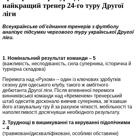
найкращий тренер 24-го туру Другої
ліги
Всеукраїнське об’єднання тренерів з футболу
аналізує підсумки чергового туру української Другої
ліги.
1. Номінальний результат команди – 5
(важливість, несподіваність, сила суперника, історична й
турнірна складова)
Перемога над «Рухом» – один із ключових здобутків
сезону для одеського клубу, такого ж амбітного
дебютанта Другої ліги. Після впевненої перемоги
винниківської команди над «Кременем» тренерський
штаб одеситів досконало вивчив суперника, зв’язавши
його атакувальну гру й за рахунок чіпкості, мобільності та
наполегливості досягнувши необхідного результату.
2. Труднощі в вишикуванні та керуванні підопічними
– 4
(травмовані/дискваліфіковані, особливі обставини)