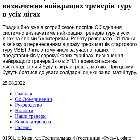
визначення найкращих тренерів туру
в усіх лігах
Традиційно вже в котрий сезон поспіль Об’єднання
системно визначатиме найкращих тренерів туру в усіх
лігах за своїми 5 критеріями. Роботу розпочато. От тільки
в зв’язку з перенесенням відразу трьох матчів стартового
туру VBET Ліги, в тому числі за участю наших
представників у єврокубкових турнірах, визначення
найкращого тренера 1-го в УПЛ переноситься на
листопад, коли й будуть зіграні решта матчів. При цьому
будуть братися до уваги солідарні оцінки за всі матчі туру.
25.08.2022
Главная
Об Объединении
Руководство
Новости
Наши тренеры
Колонка тренера
Галерея
01601, г. Киев, ул. Госпитальная 4 (гостиница «Русь»), офис