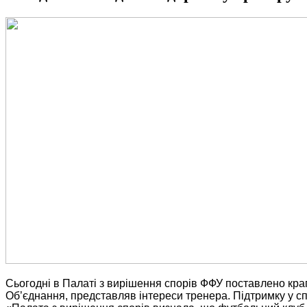
Сьогодні в Палаті з вирішення спорів ФФУ поставлено кра
Об’єднання, представляв інтереси тренера. Підтримку у сп