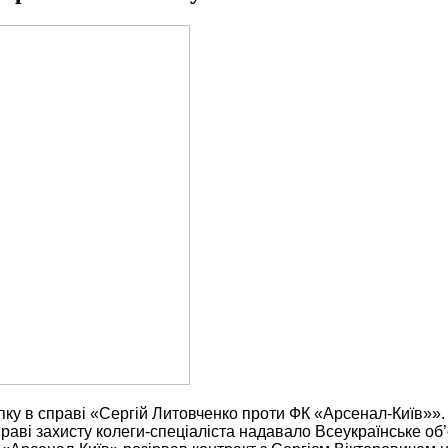
пку в справі «Сергій Литовченко проти ФК «Арсенал-Київ»»
раві захисту колеги-спеціаліста надавало Всеукраїнське об’