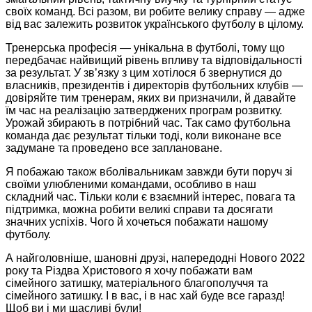
своїх команд. Всі разом, ви робите велику справу — адже
від вас залежить розвиток українського футболу в цілому.
Тренерська професія — унікальна в футболі, тому що
передбачає найвищий рівень впливу та відповідальності
за результат. У зв’язку з цим хотілося б звернутися до
власників, президентів і директорів футбольних клубів —
довіряйте тим тренерам, яких ви призначили, й давайте
їм час на реалізацію затверджених програм розвитку.
Урожай збирають в потрібний час. Так само футбольна
команда дає результат тільки тоді, коли виконане все
задумане та проведено все заплановане.
Я побажаю також вболівальникам завжди бути поруч зі
своїми улюбленими командами, особливо в наш
складний час. Тільки коли є взаємний інтерес, повага та
підтримка, можна робити великі справи та досягати
значних успіхів. Чого й хочеться побажати нашому
футболу.
А найголовніше, шановні друзі, напередодні Нового 2022
року та Різдва Христового я хочу побажати вам
сімейного затишку, матеріального благополуччя та
сімейного затишку. І в вас, і в нас хай буде все гаразд!
Щоб ви і ми щасливі були!