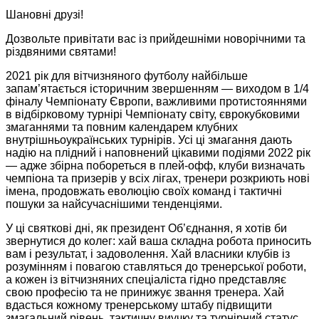
Шановні друзі!
Дозвольте привітати вас із прийдешніми новорічними та
різдвяними святами!
2021 рік для вітчизняного футболу найбільше
запам’ятається історичним звершенням — виходом в 1/4
фіналу Чемпіонату Європи, важливими протистояннями
в відбірковому турнірі Чемпіонату світу, єврокубковими
змаганнями та повним календарем клубних
внутрішньоукраїнських турнірів. Усі ці змагання дають
надію на плідний і наповнений цікавими подіями 2022 рік
— адже збірна побореться в плей-офф, клуби визначать
чемпіона та призерів у всіх лігах, тренери розкриють нові
імена, продовжать еволюцію своїх команд і тактичні
пошуки за найсучаснішими тенденціями.
У ці святкові дні, як президент Об’єднання, я хотів би
звернутися до колег: хай ваша складна робота приносить
вам і результат, і задоволення. Хай власники клубів із
розумінням і повагою ставляться до тренерської роботи,
а кожен із вітчизняних спеціаліста гідно представляє
свою професію та не принижує звання тренера. Хай
вдасться кожному тренерському штабу підвищити
змагальний рівень, тактичну виучку та турнірний статус