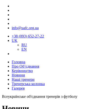
info@uafc.org.ua
+38 (093) 652-27-22
UK
RU
EN
Головна
Про Об’єднання
Керівництво
Новини
Наші тренери
Тренерська колонка
Галерея
Всеукраїнське об'єднання тренерів з футболу
Новини