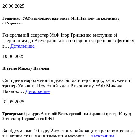
26.06.2025
Грищенко: УАФ висловлює вдячність М.П.Павлову та колективу
об’єднання
Генеральний секретар УАФ Ігор Грищенко виступив зі
зверненням до Всеукраїнського об’єднання тренерів з футболу
з…
Детальніше
19.06.2025
Вітаємо Миколу Павлова
Свій день народження відзначає майстер спорту, заслужений
тренер України, Почесний член Виконкому УАФ Микола
Павлов.…
Детальніше
31.05.2025
Тренерський ракурс. Анатолій Безсмертний– найкращий тренер 10 туру
2-го етапу Першої ліги ПФЛ
За підсумками 10 туру 2-го етапу найкращим тренером тижня
в Першій лізі ПФЛ визнаний Анатолій…
Детальніше