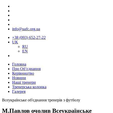
info@uafc.org.ua
+38 (093) 652-27-22
UK
RU
EN
Головна
Про Об’єднання
Керівництво
Новини
Наші тренери
Тренерська колонка
Галерея
Всеукраїнське об'єднання тренерів з футболу
М.Павлов очолив Всеукраїнське