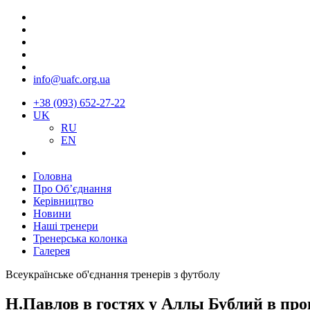
info@uafc.org.ua
+38 (093) 652-27-22
UK
RU
EN
Головна
Про Об’єднання
Керівництво
Новини
Наші тренери
Тренерська колонка
Галерея
Всеукраїнське об'єднання тренерів з футболу
Н.Павлов в гостях у Аллы Бублий в про