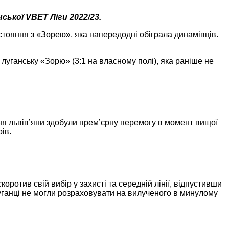
ської VBET Ліги 2022/23.
стояння з «Зорею», яка напередодні обіграла динамівців.
 луганську «Зорю» (3:1 на власному полі), яка раніше не
яння львів’яни здобули прем’єрну перемогу в момент вищої
ів.
оротив свій вибір у захисті та середній лінії, відпустивши
луганці не могли розраховувати на вилученого в минулому