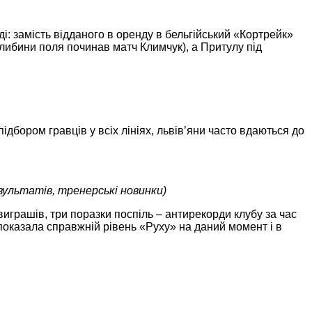
і: замість відданого в оренду в бельгійський «Кортрейк»
либини поля починав матч Климчук), а Притулу під
дбором гравців у всіх лініях, львів’яни часто вдаються до
зультатів, тренерські новинки)
 виграшів, три поразки поспіль – антирекорди клубу за час
показала справжній рівень «Руху» на даний момент і в