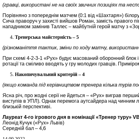
(гравці, використані не на своїх звичних позиціях та неспо
Порівняно з попереднім матчем (0:1 від «Шахтаря») білору
Сича праворуч у захисті вийшов Роман, замість правого пі
нападником замінив Таллес – майбутній герой матчу з «Зо
Тренерська майстерність – 5
(різноманіття тактик, зміни по ходу матчу, використан
При схемі 4-2-3-1 «Рух» будує масований оборонний блок і 
ротації та сміливо вводять у гру молодих гравців. Приміро
Накопичувальний критерій – 4
(якщо команда під керівництвом тренера кілька турів по
Ясна річ, про жодні серії не йдеться – «Рух» виграв перший
виступів в УПЛ). Однак перемога аутсайдера над чинним лі
близькій перспективі.
Лауреат 4-го ігрового дня в номінації «Тренер туру» V
Леонід Кучук («Рух» Львів)
Середній бал – 4,6
14.09.2022