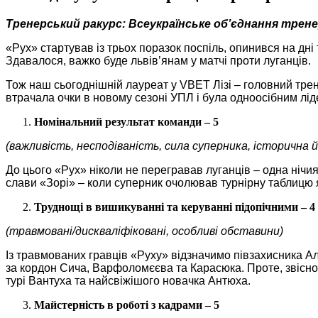
Тренерський ракурс: Всеукраїнське об’єднання тренер
«Рух» стартував із трьох поразок поспіль, опинився на дн
Здавалося, важко буде львів’янам у матчі проти луганців.
Тож наш сьогоднішній лауреат у VBET Лізі – головний трене
втрачала очки в новому сезоні УПЛ і була одноосібним лід
Номінальний результат команди – 5
(важливість, несподіваність, сила суперника, історична 
До цього «Рух» ніколи не перегравав луганців – одна нічи
слави «Зорі» ‒ коли суперник очолював турнірну таблицю я
Труднощі в вишикуванні та керуванні підопічними – 4
(травмовані/дискваліфіковані, особливі обставини)
Із травмованих гравців «Руху» відзначимо півзахисника Альв
за кордон Сича, Варфоломєєва та Карасюка. Проте, звісно,
турі Вантуха та найсвіжішого новачка Антюха.
Майстерність в роботі з кадрами – 5