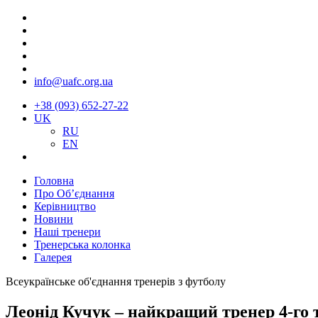
info@uafc.org.ua
+38 (093) 652-27-22
UK
RU
EN
Головна
Про Об’єднання
Керівництво
Новини
Наші тренери
Тренерська колонка
Галерея
Всеукраїнське об'єднання тренерів з футболу
Леонід Кучук – найкращий тренер 4-го