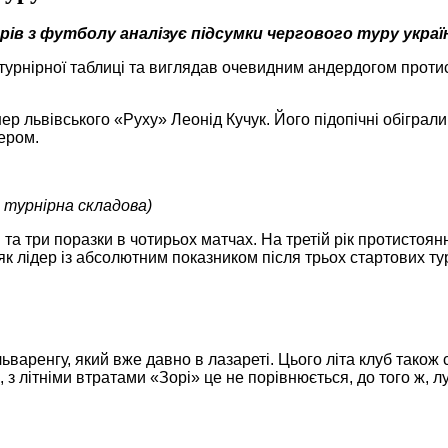
ів з футболу аналізує підсумки чергового туру україн
і турнірної таблиці та виглядав очевидним андердогом проти
р львівського «Руху» Леонід Кучук. Його підопічні обіграли
ером.
й турнірна складова)
я та три поразки в чотирьох матчах. На третій рік протисто
к лідер із абсолютним показником після трьох стартових тур
аренгу, який вже давно в лазареті. Цього літа клуб також ск
 з літніми втратами «Зорі» це не порівнюється, до того ж, 