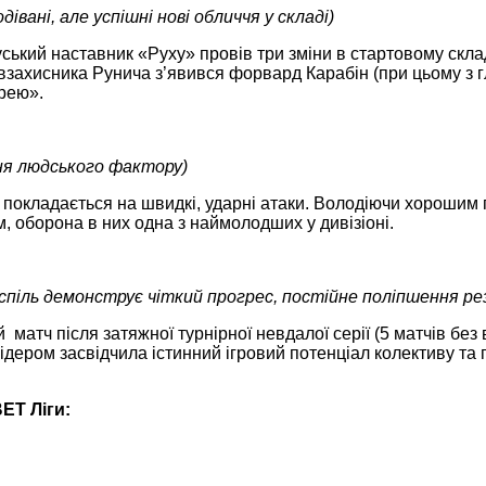
дівані, але успішні нові обличчя у складі)
ський наставник «Руху» провів три зміни в стартовому склад
взахисника Рунича з’явився форвард Карабін (при цьому з г
рею».
ня людського фактору)
покладається на швидкі, ударні атаки. Володіючи хорошим пі
м, оборона в них одна з наймолодших у дивізіоні.
спіль демонструє чіткий прогрес, постійне поліпшення ре
 матч після затяжної турнірної невдалої серії (5 матчів без
дером засвідчила істинний ігровий потенціал колективу та 
BET
Ліги: