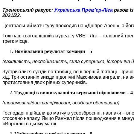
Тренерський ракурс:
Українська Прем’єр-Ліга
разом із
2021/22.
Центральний матч туру проходив на «Дніпро-Арені», а йог
Тож наш сьогоднішній лауреат у VBET Лізі – головний трен
третє місце.
Номінальний результат команди – 5
(важливість, несподіваність, сила суперника, історична 
Зустрічалися сусіди по таблиці, по її першій п’ятірці. Пр
хід. Три останніх виїзди підопічні Максимова виграли, на 
протистояння двох рівних суперників.
Труднощі в вишикуванні та керуванні підопічними – 4
(травмовані/дискваліфіковані, особливі обставини)
Господарі підійшли до матчу в усеозброєнні, навпаки – впе
стосовно нападу. Якщо Ранжел після пошкодження в минулом
«Ворсклі» в цьому матчі.
Майстерність в роботі з кадрами – 5