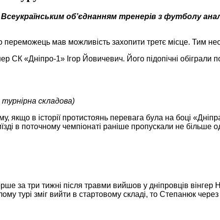
 Всеукраїнським об’єднанням тренерів з футболу анал
о переможець мав можливість захопити третє місце. Тим не
ер СК «Дніпро-1» Ігор Йовичевич. Його підопічні обіграли 
й турнірна складова)
ичому, якщо в історії протистоянь перевага була на боці «Дн
виїзді в поточному чемпіонаті раніше пропускали не більше 
рше за три тижні після травми вийшов у дніпровців вінгер Н
у турі зміг вийти в стартовому складі, то Степанюк через х