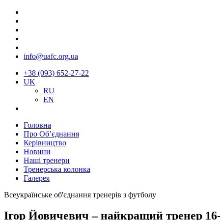
info@uafc.org.ua
+38 (093) 652-27-22
UK
RU
EN
Головна
Про Об’єднання
Керівництво
Новини
Наші тренери
Тренерська колонка
Галерея
Всеукраїнське об'єднання тренерів з футболу
Ігор Йовичевич – найкращий тренер 16