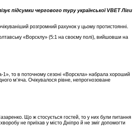
ізує підсумки чергового туру української VBET Ліги
очікуваніший розгромний рахунок у цьому протистоянні.
полтавську «Ворсклу» (5:1 на своєму полі), вийшовши на
іпра-1», то в поточному сезоні «Ворскла» набрала хороший
одного м’яча. Очікувалося рівне, непрогнозоване
азаренко. Що ж стосується гостей, то у них були питання
воробу не приїхав у місто Дніпро й не зміг допомогти