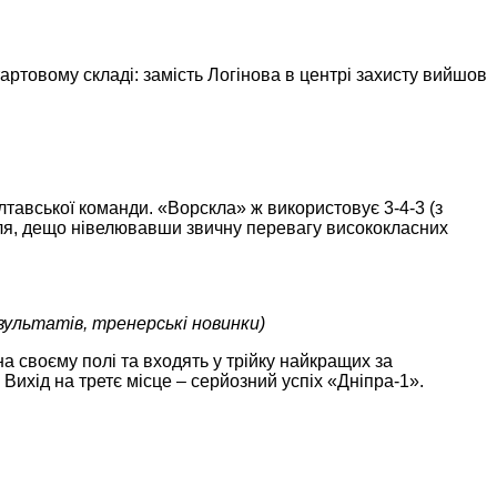
артовому складі: замість Логінова в центрі захисту вийшов
тавської команди. «Ворскла» ж використовує 3-4-3 (з
 поля, дещо нівелювавши звичну перевагу висококласних
зультатів, тренерські новинки)
а своєму полі та входять у трійку найкращих за
Вихід на третє місце – серйозний успіх «Дніпра-1».