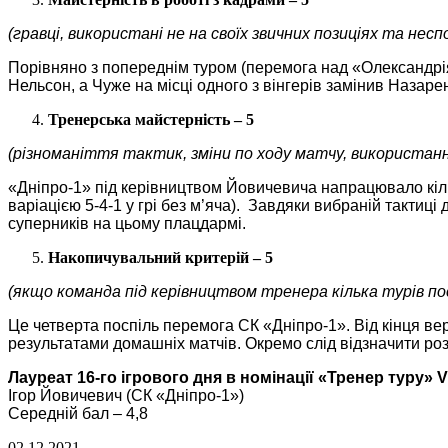
(гравці, використані не на своїх звичних позиціях та неспо
Порівняно з попереднім туром (перемога над «Олександрія»
Нельсон, а Чуже на місці одного з вінгерів замінив Назаре
Тренерська майстерність – 5
(різноманіття тактик, зміни по ходу матчу, використан
«Дніпро-1» під керівництвом Йовичевича напрацювало кільк
варіацією 5-4-1 у грі без м’яча). Завдяки вибраній такти
суперників на цьому плацдармі.
Накопичувальний критерій – 5
(якщо команда під керівництвом тренера кілька турів по
Це четверта поспіль перемога СК «Дніпро-1». Від кінця вер
результатами домашніх матчів. Окремо слід відзначити роз
Лауреат 16-го ігрового дня в номінації «Тренер туру» 
Ігор Йовичевич (СК «Дніпро-1»)
Середній бал – 4,8
02.12.2021