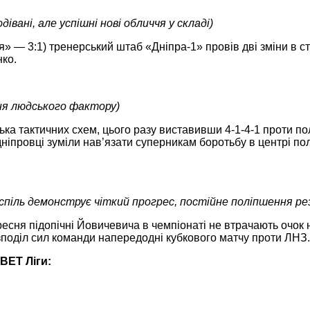
дівані, але успішні нові обличчя у складі)
 — 3:1) тренерський штаб «Дніпра-1» провів дві зміни в ст
нко.
ня людського фактору)
а тактичних схем, цього разу виставивши 4-1-4-1 проти пол
ці дніпровці зуміли нав’язати суперникам боротьбу в центрі
спіль демонструє чіткий прогрес, постійне поліпшення ре
есня підопічні Йовичевича в чемпіонаті не втрачають очок н
поділ сил команди напередодні кубкового матчу проти ЛНЗ. 
VBET
Ліги: