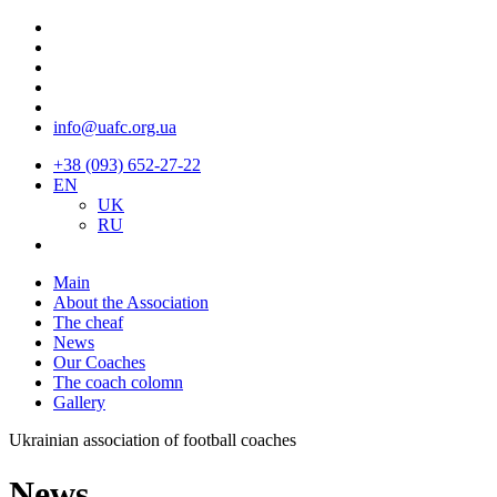
info@uafc.org.ua
+38 (093) 652-27-22
EN
UK
RU
Main
About the Association
The cheaf
News
Our Coaches
The coach colomn
Gallery
Ukrainian association of football coaches
News