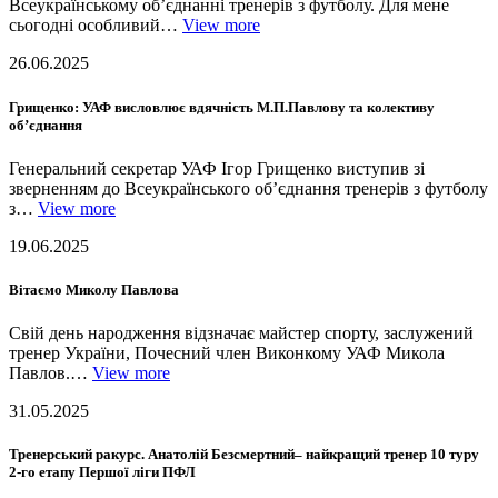
Всеукраїнському об’єднанні тренерів з футболу. Для мене
сьогодні особливий…
View more
26.06.2025
Грищенко: УАФ висловлює вдячність М.П.Павлову та колективу
об’єднання
Генеральний секретар УАФ Ігор Грищенко виступив зі
зверненням до Всеукраїнського об’єднання тренерів з футболу
з…
View more
19.06.2025
Вітаємо Миколу Павлова
Свій день народження відзначає майстер спорту, заслужений
тренер України, Почесний член Виконкому УАФ Микола
Павлов.…
View more
31.05.2025
Тренерський ракурс. Анатолій Безсмертний– найкращий тренер 10 туру
2-го етапу Першої ліги ПФЛ