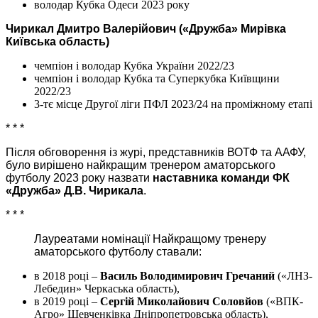
володар Кубка Одеси 2023 року
Чирикал Дмитро Валерійович («Дружба» Мирівка
Київська область)
чемпіон і володар Кубка України 2022/23
чемпіон і володар Кубка та Суперкубка Київщини
2022/23
3-тє місце Другої ліги ПФЛ 2023/24 на проміжному етапі
* * *
Після обговорення із журі, представників ВОТФ та ААФУ,
було вирішено найкращим тренером аматорського
футболу 2023 року назвати
наставника команди ФК
«Дружба» Д.В.
Чирикала
.
* * *
Лауреатами номінації Найкращому тренеру
аматорського футболу ставали:
в 2018 році –
Василь Володимирович Гречаний
(«ЛНЗ-
Лебедин» Черкаська область),
в 2019 році –
Сергій Миколайович Соловйов
(«ВПК-
Агро» Шевченківка Дніпропетровська область),