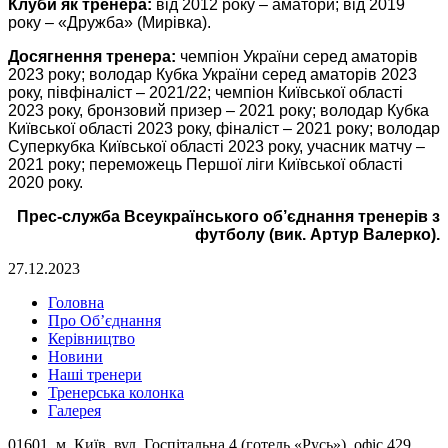
Клуби як тренера:
від 2012 року – аматори; від 2019
року – «Дружба» (Мирівка).
Досягнення тренера:
чемпіон України серед аматорів
2023 року; володар Кубка України серед аматорів 2023
року, півфіналіст – 2021/22; чемпіон Київської області
2023 року, бронзовий призер – 2021 року; володар Кубка
Київської області 2023 року, фіналіст – 2021 року; володар
Суперкубка Київської області 2023 року, учасник матчу –
2021 року; переможець Першої ліги Київської області
2020 року.
Прес-служба Всеукраїнського об’єднання тренерів з
футболу (вик. Артур Валерко).
27.12.2023
Головна
Про Об’єднання
Керівництво
Новини
Наші тренери
Тренерська колонка
Галерея
01601, м. Київ, вул. Госпітальна 4 (готель «Русь»), офіс 429