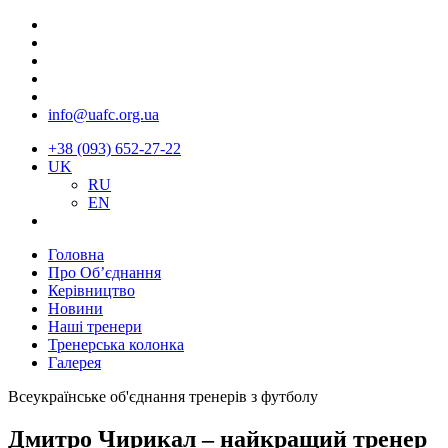
info@uafc.org.ua
+38 (093) 652-27-22
UK
RU
EN
Головна
Про Об’єднання
Керівництво
Новини
Наші тренери
Тренерська колонка
Галерея
Всеукраїнське об'єднання тренерів з футболу
Дмитро Чирикал – найкращий тренер