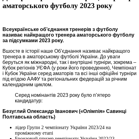
аматорського футболу 2023 року
Всеукраїнське об’єднання тренерів з футболу
називає найкращого тренера аматорського футболу
за підсумками 2023 року.
Вшосте в історії наше Об’єднання називає найкращого
тренера в аматорському футболі України. До уваги
беруться як міжнародні, так і внутрішні турніри, зокрема –
Кубок регіонів УЄФА (у роки його проведення), Чемпіонат
і Кубок України серед аматорів та всі інші офіційні турніри
під егідою ААФУ та регіональних федерацій за річним
календарним циклом.
Серед номінантів 2023 року було п’ятеро
кандидатур:
Безуглий Олександр Іванович («Олімпія» Савинці
Полтавська область)
лідер Групи 2 чемпіонату України 2023/24 на
проміжному етапі
Бронзовий призер чемпіонату України 2022/23