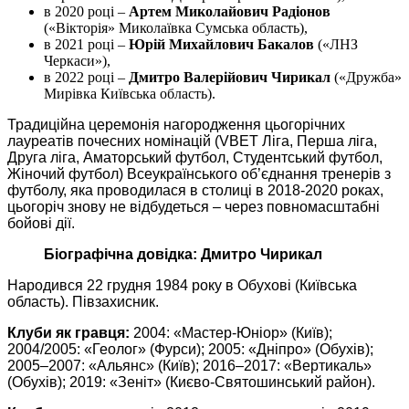
в 2020 році ‒
Артем Миколайович Радіонов
(«Вікторія» Миколаївка Сумська область),
в 2021 році –
Юрій Михайлович Бакалов
(«ЛНЗ
Черкаси»),
в 2022 році –
Дмитро Валерійович Чирикал
(«Дружба»
Мирівка Київська область).
Традиційна церемонія нагородження цьогорічних
лауреатів почесних номінацій (VBET Ліга, Перша ліга,
Друга ліга, Аматорський футбол, Студентський футбол,
Жіночий футбол) Всеукраїнського об’єднання тренерів з
футболу, яка проводилася в столиці в 2018-2020 роках,
цьогоріч знову не відбудеться ‒ через повномасштабні
бойові дії.
Біографічна довідка: Дмитро Чирикал
Народився 22 грудня 1984 року в Обухові (Київська
область). Півзахисник.
Клуби як гравця:
2004: «Мастер-Юніор» (Київ);
2004/2005: «Геолог» (Фурси); 2005: «Дніпро» (Обухів);
2005‒2007: «Альянс» (Київ); 2016‒2017: «Вертикаль»
(Обухів); 2019: «Зеніт» (Києво-Святошинський район).