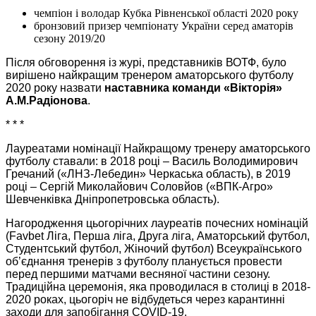
чемпіон і володар Кубка Рівненської області 2020 року
бронзовий призер чемпіонату України серед аматорів
сезону 2019/20
Після обговорення із журі, представників ВОТФ, було
вирішено найкращим тренером аматорського футболу
2020 року назвати
наставника команди «Вікторія»
А.М.Радіонова
.
* * *
Лауреатами номінації Найкращому тренеру аматорського
футболу ставали: в 2018 році – Василь Володимирович
Гречаний («ЛНЗ-Лебедин» Черкаська область), в 2019
році – Сергій Миколайович Соловйов («ВПК-Агро»
Шевченківка Дніпропетровська область).
Нагородження цьогорічних лауреатів почесних номінацій
(Favbet Ліга, Перша ліга, Друга ліга, Аматорський футбол,
Студентський футбол, Жіночий футбол) Всеукраїнського
об’єднання тренерів з футболу планується провести
перед першими матчами весняної частини сезону.
Традиційна церемонія, яка проводилася в столиці в 2018-
2020 роках, цьогоріч не відбудеться через карантинні
заходи для запобігання COVID-19.