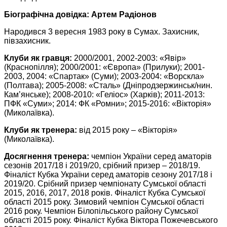
Біографічна довідка: Артем Радіонов
Народився 3 вересня 1983 року в Сумах. Захисник,
півзахисник.
Клуби як гравця:
2000/2001, 2002-2003: «Явір»
(Краснопілля); 2000/2001: «Європа» (Прилуки); 2001-
2003, 2004: «Спартак» (Суми); 2003-2004: «Ворскла»
(Полтава); 2005-2008: «Сталь» (Дніпродзержинськ/нин.
Кам’янське); 2008-2010: «Геліос» (Харків); 2011-2013:
ПФК «Суми»; 2014: ФК «Ромни»; 2015-2016: «Вікторія»
(Миколаївка).
Клуби як тренера:
від 2015 року – «Вікторія»
(Миколаївка).
Досягнення тренера:
чемпіон України серед аматорів
сезонів 2017/18 і 2019/20, срібний призер – 2018/19.
Фіналіст Кубка України серед аматорів сезону 2017/18 і
2019/20. Срібний призер чемпіонату Сумської області
2015, 2016, 2017, 2018 років. Фіналіст Кубка Сумської
області 2015 року. Зимовий чемпіон Сумської області
2016 року. Чемпіон Білопільського району Сумської
області 2015 року. Фіналіст Кубка Віктора Пожечевського