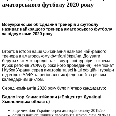
аматорського футболу 2020 року
Всеукраїнське об’єднання тренерів з футболу
називає найкращого тренера аматорського футболу
за підсумками 2020 року.
Втретє в історії наше Об’єднання називає найкращого
тренера в аматорському футболі України. До уваги
беруться як міжнародні, так і внутрішні турніри, зокрема –
Кубок регіонів УЄФА (у роки його проведення), Чемпіонат
і Кубок України серед аматорів та всі інші офіційні турніри
під егідою ААФУ та регіональних федерацій за річним
календарним циклом.
Серед номінантів 2020 року було п’ятеро кандидатур:
Бадло Ігор Климентійович («Епіцентр» Дунаївці
Хмельницька область)
віце-чемпіон України серед аматорів сезону 2019/20
один із найуспішніших дебютантів Другої ліги 2020/21