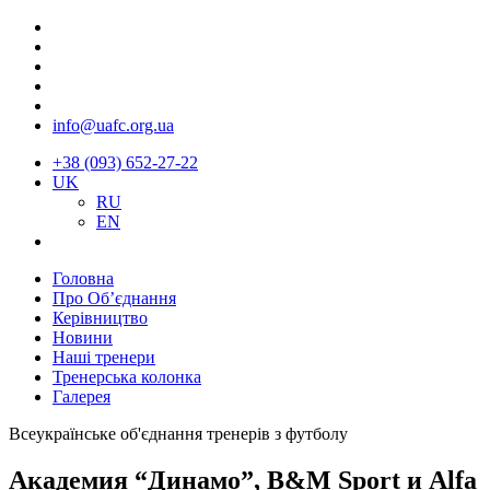
info@uafc.org.ua
+38 (093) 652-27-22
UK
RU
EN
Головна
Про Об’єднання
Керівництво
Новини
Наші тренери
Тренерська колонка
Галерея
Всеукраїнське об'єднання тренерів з футболу
Академия “Динамо”, B&M Sport и Alfa