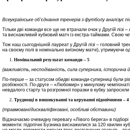
Всеукраїнське об’єднання тренерів з футболу аналізує пі
Тільки дві команди все ще не втрачали очок у Другій лізі –
та виснажливий кубковий матч із екстра-таймами. Свою че
Тож наш сьогоднішній лауреат у Другій лізі – головний тр
на своєму полі в номінально виїзному матчі), утримуючи од
Номінальний результат команди – 5
(важливість, несподіваність, сила суперника, історична 
По-перше – за статусом обидві команди-суперниці були рів
розбіжності. По-друге – «Любомир» у минулому чемпіонаті з
невдалого старту та розгромної поразки в кубку запросили
Труднощі в вишикуванні та керуванні підопічними – 4
(травмовані/дискваліфіковані, особливі обставини)
Відзначаємо очевидну перевагу «Лівого берега» в підборі г
моменти: підопічні Бузника виснажилися за 120 хвилин куб
не могли допомогти киянам троє досвідчених гравців – вінг