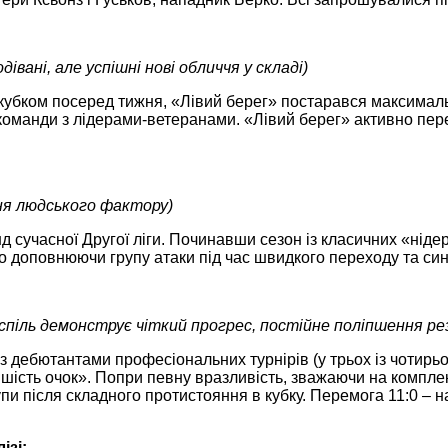
дівані, але успішні нові обличчя у складі)
з кубком посеред тижня, «Лівий берег» постарався максимал
 команди з лідерами-ветеранами. «Лівий берег» активно пере
ня людського фактору)
нд сучасної Другої ліги. Починавши сезон із класичних «нід
но доповнюючи групу атаки під час швидкого переходу та си
спіль демонструє чіткий прогрес, постійне поліпшення ре
 дебютантами професіональних турнірів (у трьох із чотирьох
а шість очок». Попри певну вразливість, зважаючи на компл
и після складного протистояння в кубку. Перемога 11:0 – най
ізі: