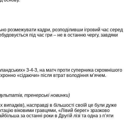
ьно розмежувати кадри, розподіливши ігровий час серед
будовується під час гри – не в останню чергу, завдяки
ерландських» 3-4-3, на матч проти суперника скромнішого
нхронно «сідаючи» після втрат володіння м’ячем.
зультатів, тренерські новинки)
 випадків), насправді в більшості своїй це були дуже
ектацію віковими гравцями, «Лівий берег» зразково
більша за останні роки в Другій лізі та одна з п’яти