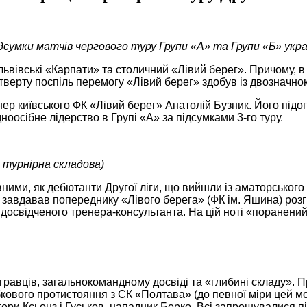
дсумки матчів чергового туру Групи «А» та Групи «Б» украї
 львівські «Карпати» та столичний «Лівий берег». Причому, в
тверту поспіль перемогу «Лівий берег» здобув із двозначно
енер київського ФК «Лівий берег» Анатолій Бузник. Його пі
ноосібне лідерство в Групі «А» за підсумками 3-го туру.
й турнірна складова)
ними, як дебютанти Другої ліги, що вийшли із аматорського
авдавав попереднику «Лівого берега» (ФК ім. Яшина) розгром
 досвідченого тренера-консультанта. На цій ноті «поранений
равців, загальнокомандному досвіді та «глибині складу». Пр
кового протистояння з СК «Полтава» (до певної міри цей мо
ери Ксьонз і Гуськов, нападник Берко. Всі запрошувалися пі