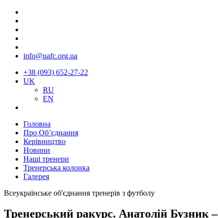
info@uafc.org.ua
+38 (093) 652-27-22
UK
RU
EN
Головна
Про Об’єднання
Керівництво
Новини
Наші тренери
Тренерська колонка
Галерея
Всеукраїнське об'єднання тренерів з футболу
Тренерський ракурс. Анатолій Бузник –