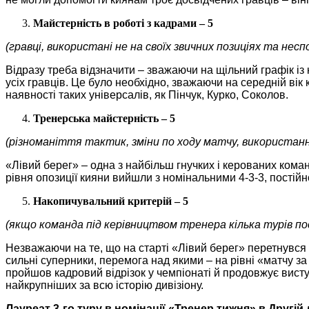
Майстерність в роботі з кадрами – 5
(гравці, використані не на своїх звичних позиціях та неспо
Відразу треба відзначити – зважаючи на щільний графік і
усіх гравців. Це було необхідно, зважаючи на середній вік
наявності таких універсалів, як Пінчук, Курко, Соколов.
Тренерська майстерність – 5
(різноманіття тактик, зміни по ходу матчу, використан
«Лівий берег» – одна з найбільш гнучких і керованих кома
рівня опозиції кияни вийшли з номінальними 4-3-3, постій
Накопичувальний критерій – 5
(якщо команда під керівництвом тренера кілька турів по
Незважаючи на те, що на старті «Лівий берег» перетнувся з
сильні суперники, перемога над якими – на рівні «матчу з
пройшов кадровий відрізок у чемпіонаті й продовжує виступ
найкрупніших за всю історію дивізіону.
Лауреат 3-го туру в номінації «Тренер тижня» в Другій л