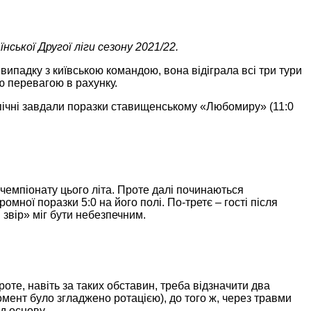
нської Другої ліги
сезону 2021/22.
 випадку з київською командою, вона відіграла всі три тури
ю перевагою в рахунку.
допічні завдали поразки ставищенському «Любомиру» (11:0
 чемпіонату цього літа. Проте далі починаються
ної поразки 5:0 на його полі. По-третє – гості після
 звір» міг бути небезпечним.
оте, навіть за таких обставин, треба відзначити два
мент було згладжено ротацією), до того ж, через травми
д основу.